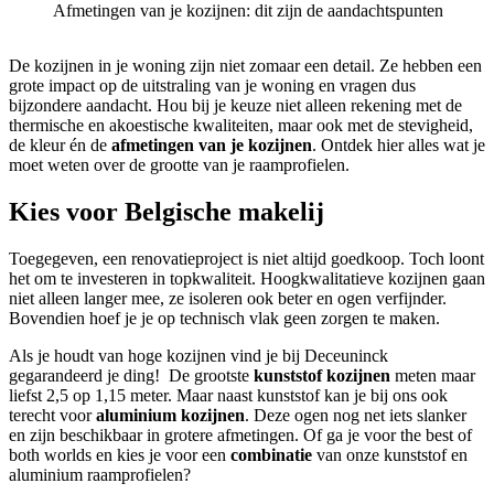
Afmetingen van je kozijnen: dit zijn de aandachtspunten
De kozijnen in je woning zijn niet zomaar een detail. Ze hebben een
grote impact op de uitstraling van je woning en vragen dus
bijzondere aandacht. Hou bij je keuze niet alleen rekening met de
thermische en akoestische kwaliteiten, maar ook met de stevigheid,
de kleur én de
afmetingen van je kozijnen
. Ontdek hier alles wat je
moet weten over de grootte van je raamprofielen.
Kies voor Belgische makelij
Toegegeven, een renovatieproject is niet altijd goedkoop. Toch loont
het om te investeren in topkwaliteit. Hoogkwalitatieve kozijnen gaan
niet alleen langer mee, ze isoleren ook beter en ogen verfijnder.
Bovendien hoef je je op technisch vlak geen zorgen te maken.
Als je houdt van hoge kozijnen vind je bij Deceuninck
gegarandeerd je ding! De grootste
kunststof kozijnen
meten maar
liefst 2,5 op 1,15 meter. Maar naast kunststof kan je bij ons ook
terecht voor
aluminium kozijnen
. Deze ogen nog net iets slanker
en zijn beschikbaar in grotere afmetingen. Of ga je voor the best of
both worlds en kies je voor een
combinatie
van onze kunststof en
aluminium raamprofielen?