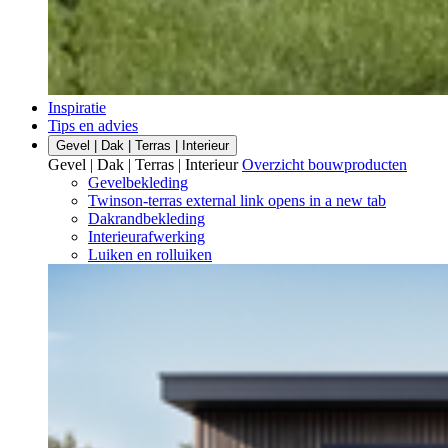
Inspiratie
Tips en advies
Gevel | Dak | Terras | Interieur
Gevel | Dak | Terras | Interieur
Overzicht bouwproducten
Gevelbekleding
Twinson-terras
external link
opens in a new tab
Dakrandbekleding
Interieurafwerking
Luiken en rolluiken