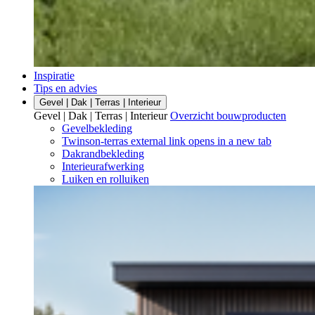
Inspiratie
Tips en advies
Gevel | Dak | Terras | Interieur
Gevel | Dak | Terras | Interieur
Overzicht bouwproducten
Gevelbekleding
Twinson-terras
external link
opens in a new tab
Dakrandbekleding
Interieurafwerking
Luiken en rolluiken